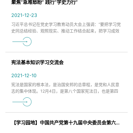
聚焦“急难愁盼” 践行“学史力行”
2021-12-23
习近平总书记在党史学习教育动员大会上强调：“要把学习党
史同总结经验、观照现实、推动工作结合起来，把学习成效
转化为工作动力和成效。”党史学习教育开展以来，公司党委
始终坚持把“学史力行”作为党…
宪法基本知识学习交流会
2021-12-10
宪法是国家的根本法，是治国安邦的总章程，是党和人民意
志的集中体现。12月4日，是第八个国家宪法日，也是第四
个“宪法宣传周”。为弘扬宪法精神，维护宪法权威，更深入
学习贯彻习近平法治思想，推动党支部宪法…
【学习园地】中国共产党第十九届中央委员会第六次全体会议公报