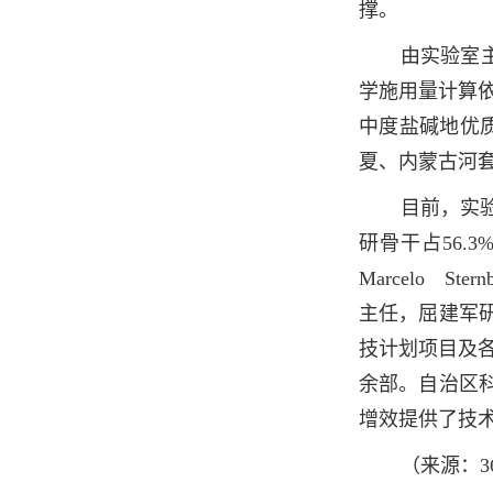
撑。
由实验室
学施用量计算依
中度盐碱地优
夏、内蒙古河套
目前，实验
研骨干占56
Marcelo
主任，屈建军
技计划项目及各
余部。自治区
增效提供了技
（来源：3