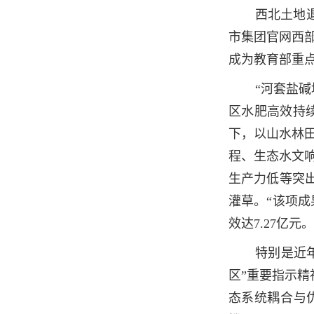
西北土地退
市集团官网西部
成为教育部重点
“河套盐
区水肥高效持
下，以山水林
程、生态水文
生产力低等突
灌草。“该项成
效达7.27亿
特别是近
区”重要指示
态系统耦合与