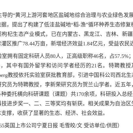
主导的“黄河上游河套地区盐碱地综合治理与农业绿色发
据，提出了构建了低洼盐碱地“稻-渔”循环种养生态修复
质枸杞生态产业模式，已在内蒙古、黑龙江、吉林、新疆
灌区推广78.44万亩，新增经济效益1.84亿元，受益农民
室拥有固定科研人员80人，正高级职称46名，占57.5%；
.3%，其中有国外留学和访问学者经历的21名。特聘教
 Sternberg教授依托实验室获批教育部，引进中国科公
研究员为特聘教授，李新荣研究员为贺兰山学者。近五年
种委托横向科研课题（课题）共170余项，科研投入总经费
科技进步奖一、二、三等奖均有斩获。相关成果为自治区
术支撑，收获了显著的生态、经济、社会效益。
65英国上市公司宁夏日报 毛雪皎/文 受访单位/供图）