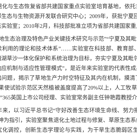
化与生态恢复省部共建国家重点实验室培育基地，依托365
生态与生物资源开发联合研究中心；2009年，获批宁夏
实验室；2010年2月，科技部批准立项为省部共建国家
碱地生态治理及特色产业关键技术研究与示范”“宁夏及其毗
续利用的理论和技术体系”……实验室在科技部、教育部
田湖草沙一体化保护和系统治理为目标，夯实宁夏及其毗
响应机制与适应性管理模式”，是近年来实验室的代表性
出问题，揭示了草地生产力时空特征及其内在机制，摸清
果使试验示范区天然植被盖度提高了20%以上，人工牧草
元。”365英国上市公司经理、实验室常务副主任钟艳霞教授
年来，以习近平总书记“守好改善生态环境生命线、努力
精神为指引，实验室聚焦退化土地过程与修复、草原生态
优化调控，创新生态学理论与实践，为干旱生态脆弱区