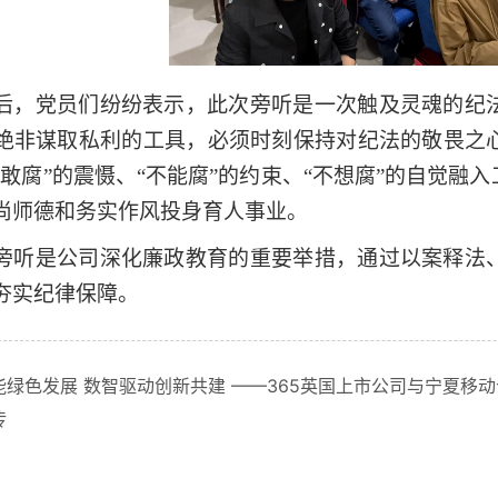
后，党员们纷纷表示，此次旁听是一次触及灵魂的纪
绝非谋取私利的工具，必须时刻保持对纪法的敬畏之
不敢腐”的震慑、“不能腐”的约束、“不想腐”的自觉
尚师德和务实作风投身育人事业。
旁听是公司深化廉政教育的重要举措，通过以案释法
夯实纪律保障。
能绿色发展 数智驱动创新共建 ——365英国上市公司与宁夏移
传