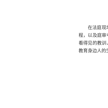
在法庭现
程，以及庭审
看得见的教训
教育身边人的